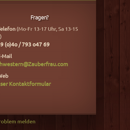
Fragen?
elefon
(Mo-Fr 13-17 Uhr, Sa 13-15
)
9 (o)4o / 793 o47 69
-Mail
hwestern@Zauberfrau.com
Web
ser Kontaktformular
roblem melden