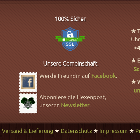
100% Sicher
★ T
Uhr
+4
★ E
Unsere Gemeinschaft
Sc
Werde Freundin auf
Facebook
.
★ 
un
Abonniere die Hexenpost,
unseren
Newsletter
.
★
Versand & Lieferung
★
Datenschutz
★
Impressum
★
P