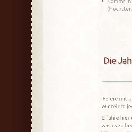
Kommt in 
(Höchsten
Die Jah
Feiere mit u
Wir feiern j
Erfahre hier
was es zu be