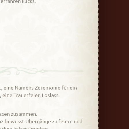
erfahren klicks.
t, eine Namens Zeremonie für ein
eine Trauerfeier, Loslass
ässen zusammen.
nz bewusst Übergänge zu feiern und
schen in bestimmten