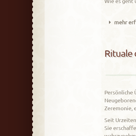
Wie es geht 
mehr erf
Rituale
Persönliche 
Neugeborenes
Zeremonie, e
Seit Urzeit
Sie erschaff
wahrzunehme