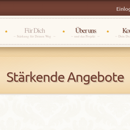
Einlo
Für Dich
Über uns
Kon
Stärkung für Deinen Weg
und das Projekt
Dein Dr
Stärkende Angebote