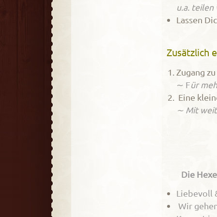
u.a. teile
Lassen Dic
Zusätzlich e
Zugang zu
∼ F
ür meh
Eine klein
∼ Mit weit
Die Hexe
Liebevoll 
Wir gehen