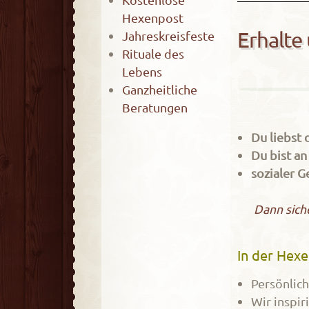
Hexenpost
Erhalte
Jahreskreisfeste
Rituale des
Lebens
Ganzheitliche
Beratungen
Du liebst 
Du bist a
sozialer G
Dann siche
In der Hexe
Persönlich
Wir inspiri