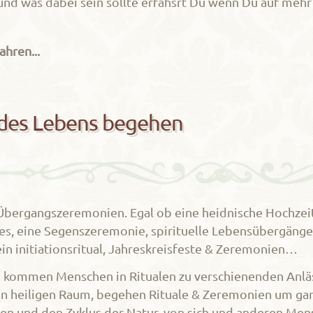
und was dabei sein sollte erfähsrt Du wenn Du auf mehr 
ahren...
 des Lebens begehen
Übergangszeremonien. Egal ob eine heidnische Hochzei
, eine Segenszeremonie, spirituelle Lebensübergänge, 
in initiationsritual, Jahreskreisfeste & Zeremonien…
en kommen Menschen in Ritualen zu verschienenden Anl
en heiligen Raum, begehen Rituale & Zeremonien um ga
n und den Zyklus der Natur, von sich und anderen Men