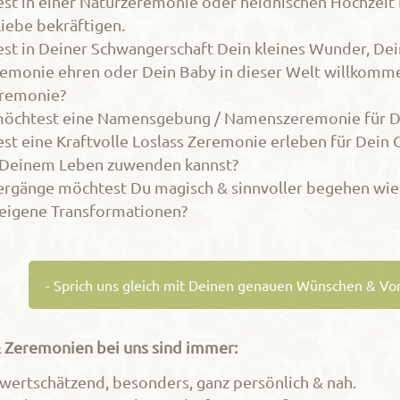
st in einer Naturzeremonie oder heidnischen Hochzeit 
iebe bekräftigen.
st in Deiner Schwangerschaft Dein kleines Wunder, Dei
emonie ehren oder Dein Baby in dieser Welt willkommen
remonie?
öchtest eine Namensgebung / Namenszeremonie für D
t eine Kraftvolle Loslass Zeremonie erleben für Dein 
Deinem Leben zuwenden kannst?
rgänge möchtest Du magisch & sinnvoller begehen wie 
 eigene Transformationen?
- Sprich uns gleich mit Deinen genauen Wünschen & Vor
& Zeremonien bei uns sind immer:
 wertschätzend, besonders, ganz persönlich & nah.