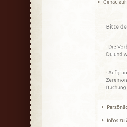
Genau auf
Bitte d
· Die Vor
Du und w
· A
ufgrun
Zeremoni
Buchung
Persönli
Infos zu