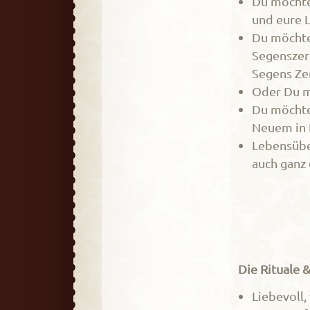
Du möchte
und eure L
Du möchte
Segenszer
Segens Ze
Oder Du m
Du möchtes
Neuem in 
Lebensübe
auch ganz
Die Rituale 
Liebevoll,