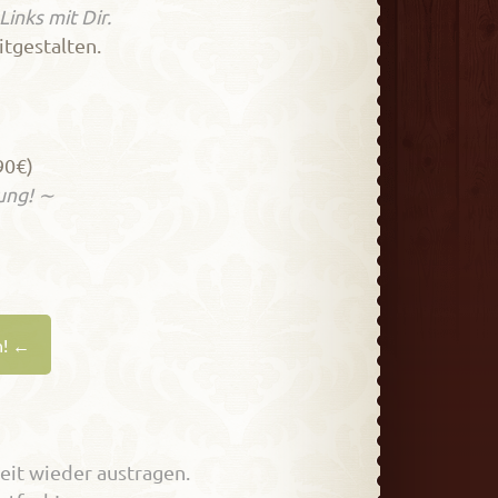
inks mit Dir.
tgestalten.
90€)
ung! ∼
n! ←
eit wieder austragen.