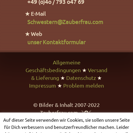
+49 (o)4o / 793 o47 69
★ E-Mail
Schwestern@Zauberfrau.com
★ Web
unser Kontaktformular
Allgemeine
Geschäftsbedingungen
★
Versand
& Lieferung
★
Datenschutz
★
Impressum
★
Problem melden
© Bilder & Inhalt 2007-2022
Zauberfrau.com ☽✪☾
Auf dieser Seite verwenden wir Cookies, sie sollen unsere Seite
für Dich verbessern und benutzerfreundlicher machen. Leider