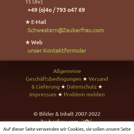
15 Uhr)
+49 (o)4o / 793 o47 69
★ E-Mail
Schwestern@Zauberfrau.com
★ Web
unser Kontaktformular
Allgemeine
Geschäftsbedingungen
★
Versand
& Lieferung
★
Datenschutz
★
Impressum
★
Problem melden
© Bilder & Inhalt 2007-2022
Zauberfrau.com ☽✪☾
Auf dieser Seite verwenden wir Cookies, sie sollen unsere Seite