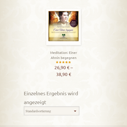
Meditation: Einer
Ahnin begegnen
Bewertet
26,90
€
–
38,90
€
mit
5.00
von 5
Einzelnes Ergebnis wird
angezeigt