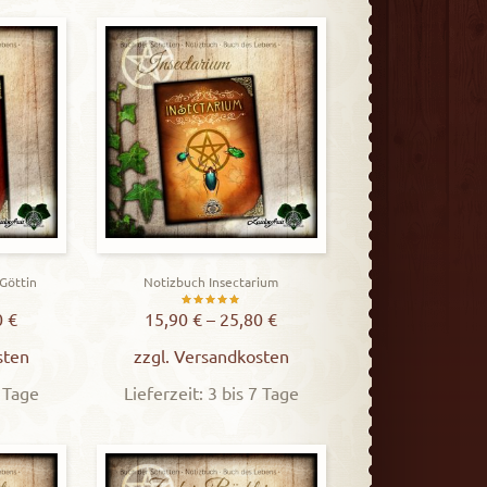
 Göttin
Notizbuch Insectarium
t
Bewertet
0
€
15,90
€
–
25,80
€
mit
sten
zzgl.
Versandkosten
5.00
7 Tage
Lieferzeit: 3 bis 7 Tage
von 5