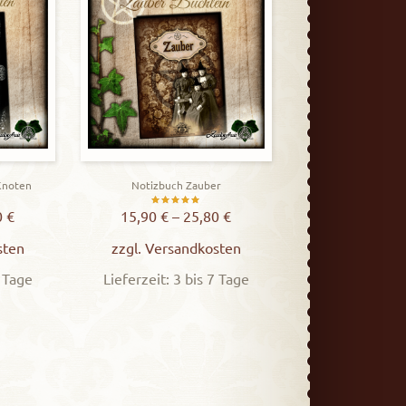
Knoten
Notizbuch Zauber
t
Bewertet
0
€
15,90
€
–
25,80
€
mit
sten
zzgl.
Versandkosten
5.00
7 Tage
Lieferzeit: 3 bis 7 Tage
von 5