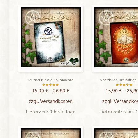
Journal für die Rauhnächte
Notizbuch Dreifaltige
Bewertet
Bewerte
16,90
€
–
26,80
€
15,90
€
–
25,8
mit
mit
zzgl.
Versandkosten
zzgl.
Versandko
5.00
5.00
Lieferzeit: 3 bis 7 Tage
Lieferzeit: 3 bis 
von 5
von 5