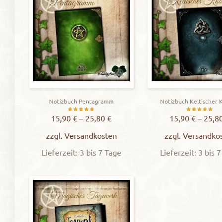
Notizbuch Pentagramm
Notizbuch Keltischer 
Bewertet
Bewerte
15,90
€
–
25,80
€
15,90
€
–
25,8
mit
mit
zzgl.
Versandkosten
zzgl.
Versandko
5.00
5.00
Lieferzeit: 3 bis 7 Tage
Lieferzeit: 3 bis 
von 5
von 5