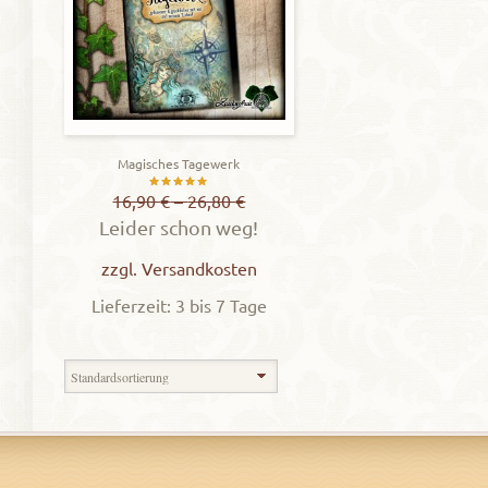
Magisches Tagewerk
Bewertet
16,90
€
–
26,80
€
Leider schon weg!
mit
5.00
zzgl.
Versandkosten
von 5
Lieferzeit: 3 bis 7 Tage
Zeigt alle 7 Ergebnisse