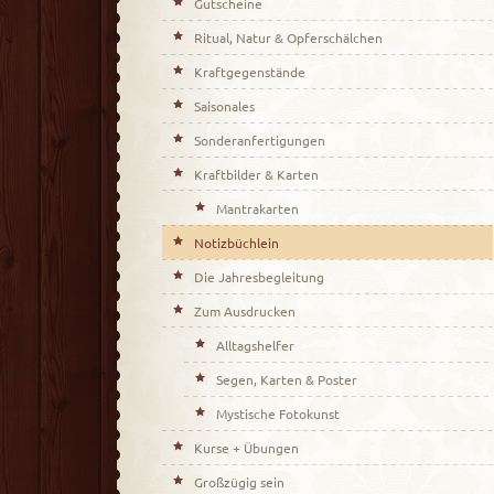
Gutscheine
Ritual, Natur & Opferschälchen
Kraftgegenstände
Saisonales
Sonderanfertigungen
Kraftbilder & Karten
Mantrakarten
Notizbüchlein
Die Jahresbegleitung
Zum Ausdrucken
Alltagshelfer
Segen, Karten & Poster
Mystische Fotokunst
Kurse + Übungen
Großzügig sein