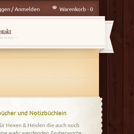
ggen / Anmelden
Warenkorb - 0
takt
aht zu uns
bücher und Notizbüchlein
 für Hexen & Heiden die auch noch
eine wahr werdenden Zauberworte.