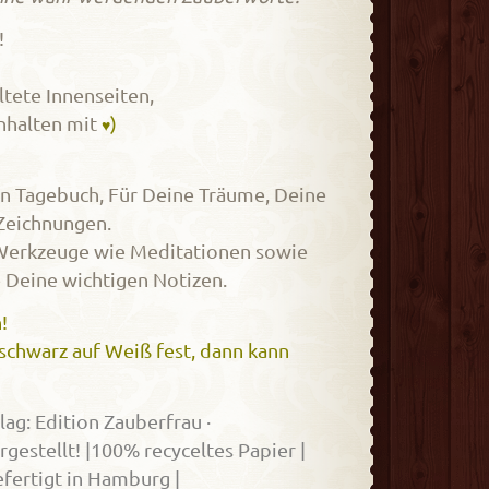
!
ltete Innenseiten,
 Inhalten mit
)
♥
in Tagebuch, Für Deine Träume, Deine
 Zeichnungen.
 Werkzeuge wie Meditationen sowie
e Deine wichtigen Notizen.
!
schwarz auf Weiß fest, dann kann
lag: Edition Zauberfrau ·
ergestellt! |100% recyceltes Papier |
efertigt in Hamburg |