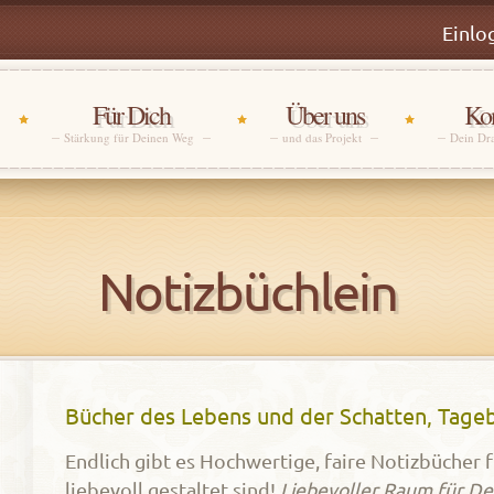
Einlo
Für Dich
Über uns
Kon
Stärkung für Deinen Weg
und das Projekt
Dein Dr
Notizbüchlein
Bücher des Lebens und der Schatten, Tage
Endlich gibt es Hochwertige, faire Notizbücher
liebevoll gestaltet sind!
Liebevoller Raum für D