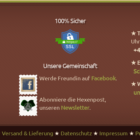
100% Sicher
★ T
Uhr
+4
★ E
Unsere Gemeinschaft
Sc
Werde Freundin auf
Facebook
.
★ 
un
Abonniere die Hexenpost,
unseren
Newsletter
.
★
Versand & Lieferung
★
Datenschutz
★
Impressum
★
P