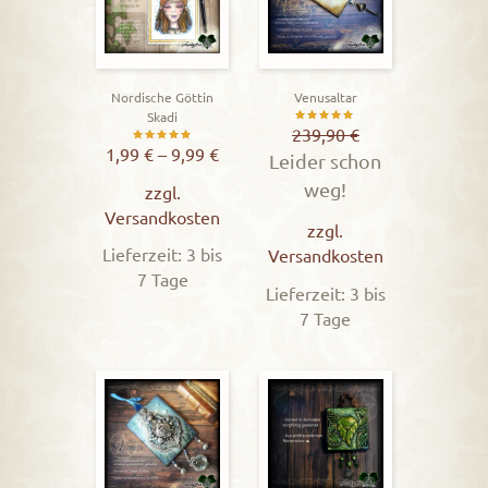
Nordische Göttin
Venusaltar
Skadi
Bewertet
239,90
€
Bewertet
1,99
€
–
9,99
€
Leider schon
mit
mit
weg!
5.00
zzgl.
5.00
Versandkosten
von 5
zzgl.
von 5
Lieferzeit: 3 bis
Versandkosten
7 Tage
Lieferzeit: 3 bis
7 Tage