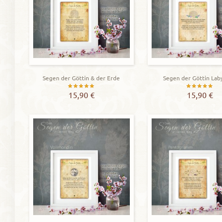
Segen der Göttin & der Erde
Segen der Göttin Lab
Bewertet
Bewerte
15,90
€
15,90
€
mit
mit
5.00
5.00
von 5
von 5