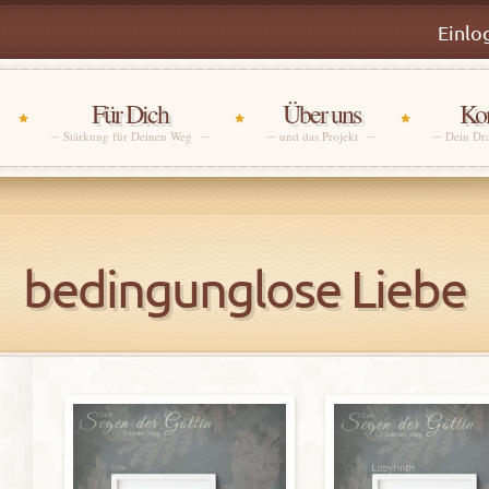
Einlo
Für Dich
Über uns
Kon
Stärkung für Deinen Weg
und das Projekt
Dein Dr
bedingunglose Liebe