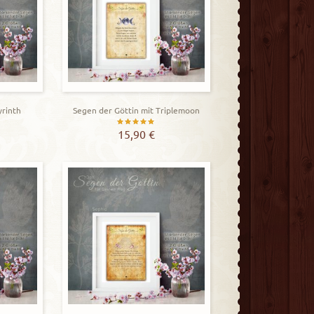
yrinth
Segen der Göttin mit Triplemoon
t
Bewertet
15,90
€
mit
5.00
von 5