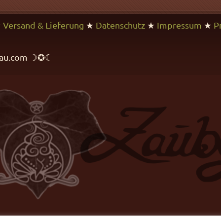
★
Versand & Lieferung
★
Datenschutz
★
Impressum
★
P
rfrau.com ☽✪☾