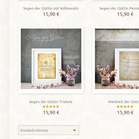
Segen der Göttin mit Vollmondin
Segen der Göttin Pen
15,90
€
15,90
€
Segen der Göttin Triskele
Weisheit der Gött
Bewertet
Bewerte
15,90
€
15,90
€
mit
mit
5.00
5.00
Zeigt alle 8 Ergebnisse
von 5
von 5