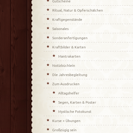
Gutscheine
Ritual, Natur & Opferschälchen
Kraftgegenstände
Saisonales
Sonderanfertigungen
Kraftbilder & Karten
Mantrakarten
Notizbüchlein
Die Jahresbegleitung
Zum Ausdrucken
Alltagshelfer
Segen, Karten & Poster
Mystische Fotokunst
Kurse + Übungen
Großzügig sein