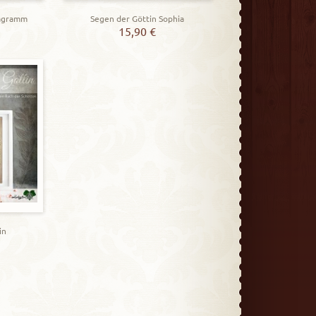
tagramm
Segen der Göttin Sophia
15,90
€
in
t