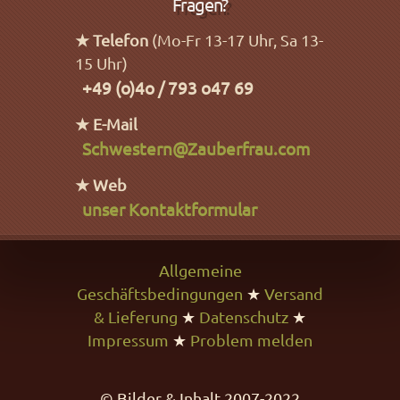
Fragen?
★ Telefon
(Mo-Fr 13-17 Uhr, Sa 13-
15 Uhr)
+49 (o)4o / 793 o47 69
★ E-Mail
Schwestern@Zauberfrau.com
★ Web
unser Kontaktformular
Allgemeine
Geschäftsbedingungen
★
Versand
& Lieferung
★
Datenschutz
★
Impressum
★
Problem melden
© Bilder & Inhalt 2007-2022