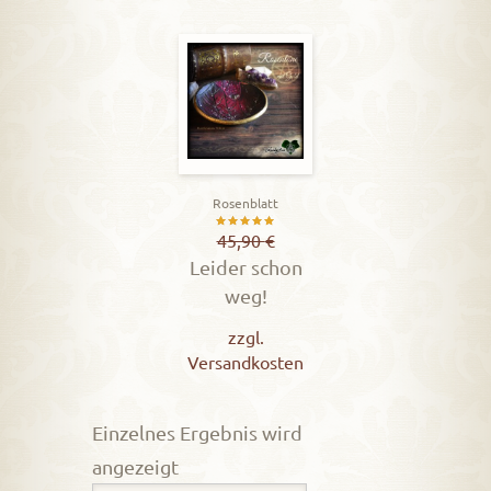
Rosenblatt
Bewertet
45,90
€
Leider schon
mit
weg!
5.00
von 5
zzgl.
Versandkosten
Einzelnes Ergebnis wird
angezeigt