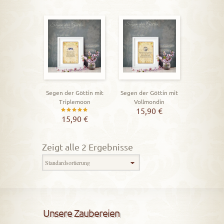
Segen der Göttin mit
Segen der Göttin mit
Triplemoon
Vollmondin
15,90
€
Bewertet
15,90
€
mit
5.00
Zeigt alle 2 Ergebnisse
von 5
Unsere Zaubereien