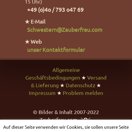
15 Uhr)
+49 (o)4o / 793 o47 69
★ E-Mail
Schwestern@Zauberfrau.com
★ Web
unser Kontaktformular
Allgemeine
Geschäftsbedingungen
★
Versand
& Lieferung
★
Datenschutz
★
Impressum
★
Problem melden
© Bilder & Inhalt 2007-2022
Zauberfrau.com ☽✪☾
Auf dieser Seite verwenden wir Cookies, sie sollen unsere Seite