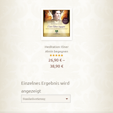
Meditation: Einer
Ahnin begegnen
Bewertet
26,90
€
–
38,90
€
mit
5.00
von 5
Einzelnes Ergebnis wird
angezeigt