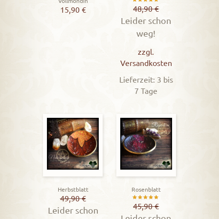
Vollmondin
Bewertet
48,90
€
15,90
€
Leider schon
mit
weg!
5.00
von 5
zzgl.
Versandkosten
Lieferzeit: 3 bis
7 Tage
Herbstblatt
Rosenblatt
49,90
€
Bewertet
45,90
€
Leider schon
Leider schon
mit