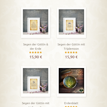
Segen der Göttin &
Segen der Göttin mit
der Erde
Triplemoon
Bewertet
Bewertet
15,90
€
15,90
€
mit
mit
5.00
5.00
von 5
von 5
Segen der Göttin mit
Erdenblatt