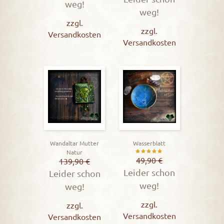
weg!
weg!
5.00
zzgl.
von 5
zzgl.
Versandkosten
Versandkosten
Wandaltar Mutter
Wasserblatt
Natur
Bewertet
49,90
€
139,90
€
Leider schon
mit
Leider schon
weg!
5.00
weg!
von 5
zzgl.
zzgl.
Versandkosten
Versandkosten