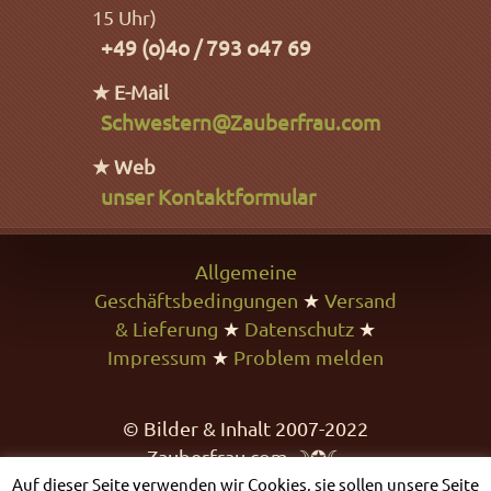
15 Uhr)
+49 (o)4o / 793 o47 69
★ E-Mail
Schwestern@Zauberfrau.com
★ Web
unser Kontaktformular
Allgemeine
Geschäftsbedingungen
★
Versand
& Lieferung
★
Datenschutz
★
Impressum
★
Problem melden
© Bilder & Inhalt 2007-2022
Zauberfrau.com ☽✪☾
Auf dieser Seite verwenden wir Cookies, sie sollen unsere Seite