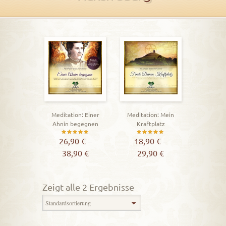
Meditation: Einer
Meditation: Mein
Ahnin begegnen
Kraftplatz
Bewertet
Bewertet
26,90
€
–
18,90
€
–
38,90
€
29,90
€
mit
mit
5.00
5.00
von 5
von 5
Zeigt alle 2 Ergebnisse