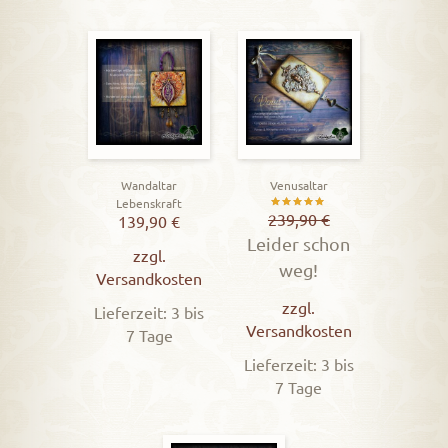
Wandaltar
Venusaltar
Lebenskraft
Bewertet
239,90
€
139,90
€
Leider schon
mit
zzgl.
weg!
5.00
Versandkosten
von 5
zzgl.
Lieferzeit: 3 bis
Versandkosten
7 Tage
Lieferzeit: 3 bis
7 Tage