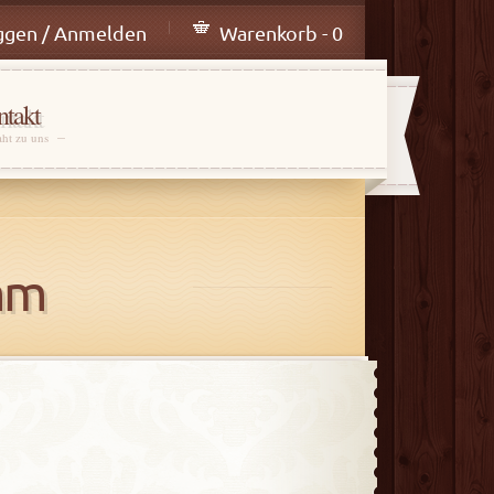
ggen / Anmelden
Warenkorb - 0
takt
aht zu uns
mm