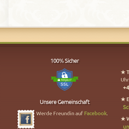
100% Sicher
★ T
Uhr
+4
★ E
Unsere Gemeinschaft
Sc
Werde Freundin auf
Facebook
.
★ 
un