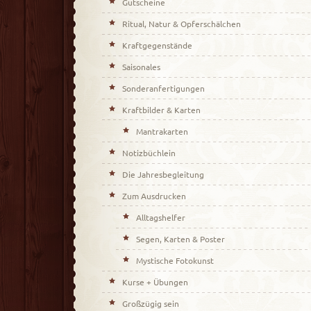
Gutscheine
Ritual, Natur & Opferschälchen
Kraftgegenstände
Saisonales
Sonderanfertigungen
Kraftbilder & Karten
Mantrakarten
Notizbüchlein
Die Jahresbegleitung
Zum Ausdrucken
Alltagshelfer
Segen, Karten & Poster
Mystische Fotokunst
Kurse + Übungen
Großzügig sein