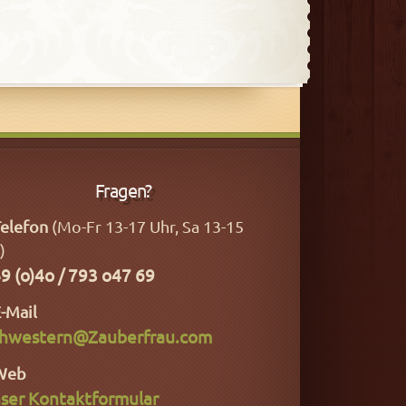
Fragen?
elefon
(Mo-Fr 13-17 Uhr, Sa 13-15
)
9 (o)4o / 793 o47 69
-Mail
hwestern@Zauberfrau.com
Web
ser Kontaktformular