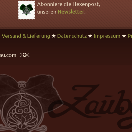
Abonniere die Hexenpost,
unseren
Newsletter
.
★
Versand & Lieferung
★
Datenschutz
★
Impressum
★
P
rfrau.com ☽✪☾