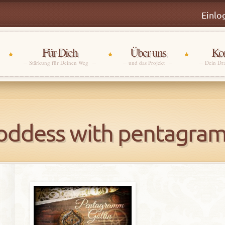
Einlo
Für Dich
Über uns
Kon
Stärkung für Deinen Weg
und das Projekt
Dein Dr
oddess with pentagra