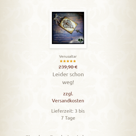
Venusaltar
Bewertet
239,90
€
Leider schon
mit
weg!
5.00
von 5
zzgl.
Versandkosten
Lieferzeit: 3 bis
7 Tage