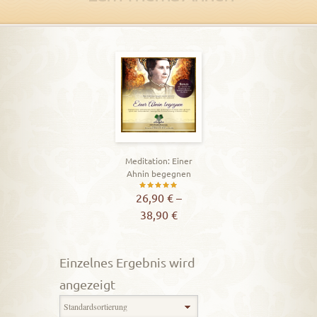
Meditation: Einer
Ahnin begegnen
Bewertet
26,90
€
–
38,90
€
mit
5.00
von 5
Einzelnes Ergebnis wird
angezeigt