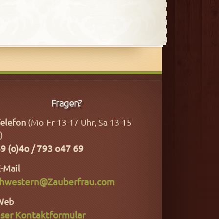
Fragen?
elefon
(Mo-Fr 13-17 Uhr, Sa 13-15
)
9 (o)4o / 793 o47 69
-Mail
hwestern@Zauberfrau.com
Web
ser Kontaktformular