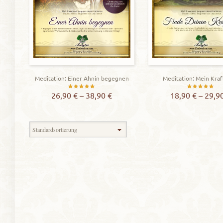
Meditation: Einer Ahnin begegnen
Meditation: Mein Kraf
Bewertet
Bewerte
26,90
€
–
38,90
€
18,90
€
–
29,9
mit
mit
5.00
5.00
Zeigt alle 2 Ergebnisse
von 5
von 5