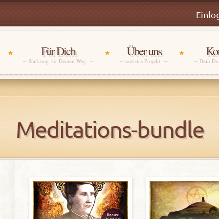
Einlo
Für Dich
Über uns
Kon
Stärkung für Deinen Weg
und das Projekt
Dein Dr
Meditations-bundle