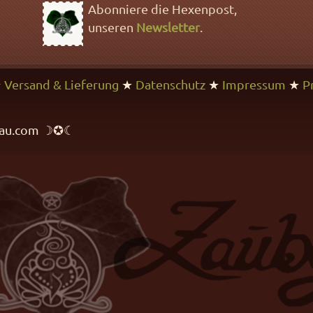
Abonniere die Hexenpost,
unseren
Newsletter
.
★
Versand & Lieferung
★
Datenschutz
★
Impressum
★
P
rfrau.com ☽✪☾