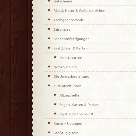
Gutscheine
Ritual, Natur & Opferschälchen
Kraftgegenstände
Saisonales
Sonderanfertigungen
Kraftbilder & Karten
Mantrakarten
Notizbüchlein
Die Jahresbegleitung
Zum Ausdrucken
Alltagshelfer
Segen, Karten & Poster
Mystische Fotokunst
Kurse + Übungen
Großzügig sein