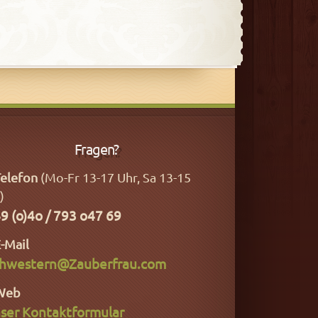
Fragen?
elefon
(Mo-Fr 13-17 Uhr, Sa 13-15
)
9 (o)4o / 793 o47 69
-Mail
hwestern@Zauberfrau.com
Web
ser Kontaktformular