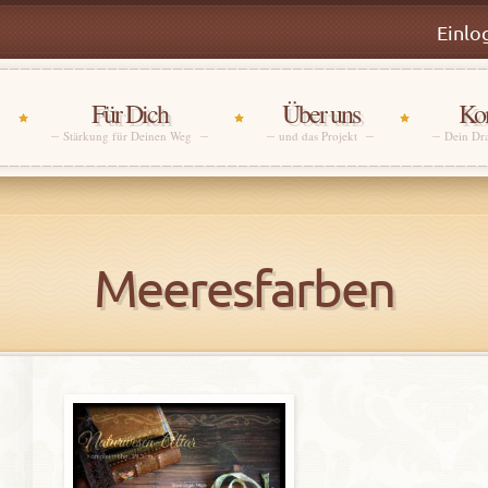
Einlo
Für Dich
Über uns
Kon
Stärkung für Deinen Weg
und das Projekt
Dein Dr
Meeresfarben