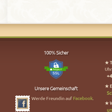
100% Sicher
★ T
Uhr
+4
★ E
Unsere Gemeinschaft
Sc
Werde Freundin auf
Facebook
.
★ 
un