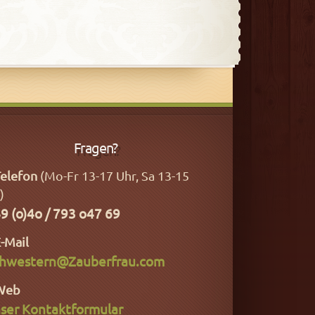
Fragen?
elefon
(Mo-Fr 13-17 Uhr, Sa 13-15
)
9 (o)4o / 793 o47 69
-Mail
hwestern@Zauberfrau.com
Web
ser Kontaktformular