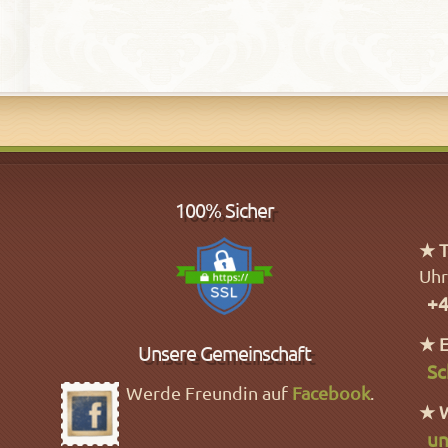
100% Sicher
★ T
Uhr
+4
★ E
Unsere Gemeinschaft
Sc
Werde Freundin auf
Facebook
.
★ 
un