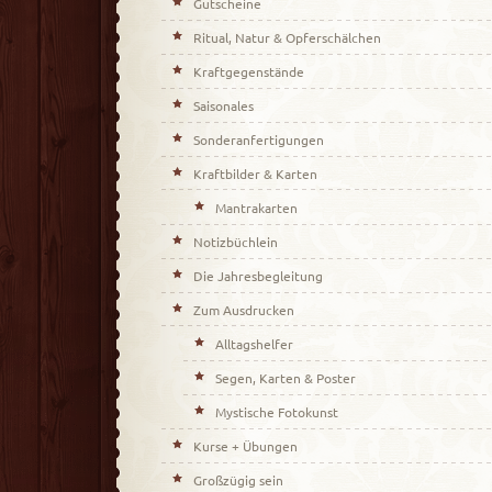
Gutscheine
Ritual, Natur & Opferschälchen
Kraftgegenstände
Saisonales
Sonderanfertigungen
Kraftbilder & Karten
Mantrakarten
Notizbüchlein
Die Jahresbegleitung
Zum Ausdrucken
Alltagshelfer
Segen, Karten & Poster
Mystische Fotokunst
Kurse + Übungen
Großzügig sein