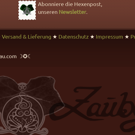
Abonniere die Hexenpost,
unseren
Newsletter
.
★
Versand & Lieferung
★
Datenschutz
★
Impressum
★
P
rfrau.com ☽✪☾