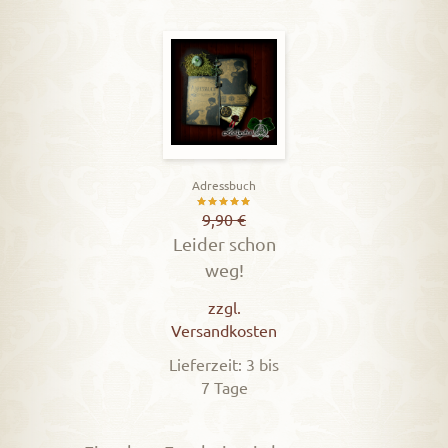
Adressbuch
Bewertet
9,90
€
Leider schon
mit
weg!
5.00
von 5
zzgl.
Versandkosten
Lieferzeit: 3 bis
7 Tage