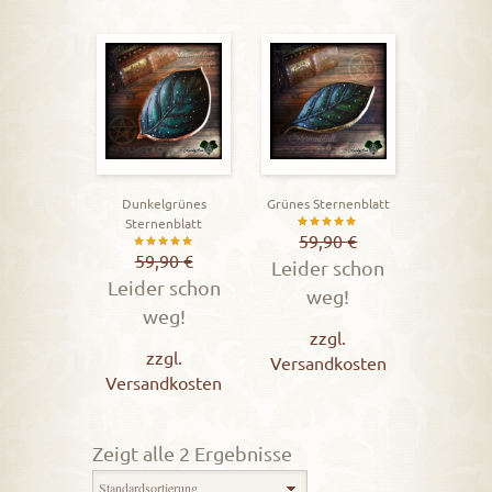
Dunkelgrünes
Grünes Sternenblatt
Sternenblatt
Bewertet
59,90
€
Bewertet
59,90
€
Leider schon
mit
Leider schon
mit
weg!
5.00
weg!
5.00
von 5
zzgl.
von 5
zzgl.
Versandkosten
Versandkosten
Zeigt alle 2 Ergebnisse