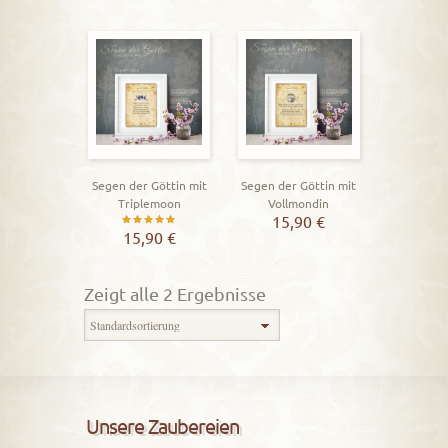
Segen der Göttin mit
Segen der Göttin mit
Triplemoon
Vollmondin
15,90
€
Bewertet
15,90
€
mit
5.00
Zeigt alle 2 Ergebnisse
von 5
Unsere Zaubereien