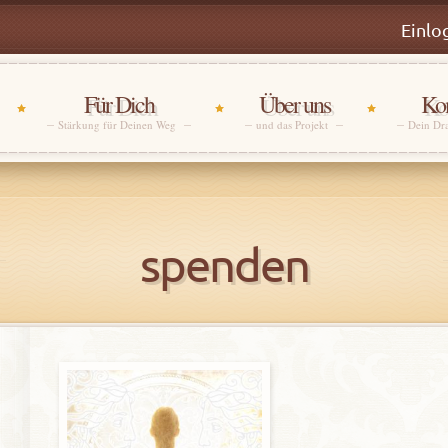
Einlo
Für Dich
Über uns
Kon
Stärkung für Deinen Weg
und das Projekt
Dein Dr
spenden