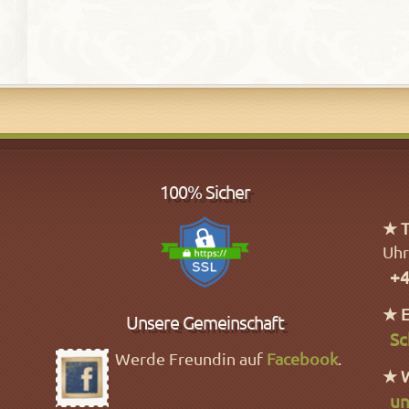
100% Sicher
★ T
Uhr
+4
★ E
Unsere Gemeinschaft
Sc
Werde Freundin auf
Facebook
.
★ 
un