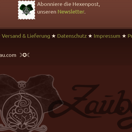
Abonniere die Hexenpost,
unseren
Newsletter
.
★
Versand & Lieferung
★
Datenschutz
★
Impressum
★
P
rfrau.com ☽✪☾