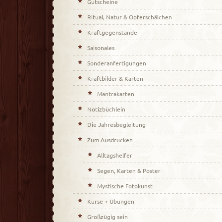
Gutscheine
Ritual, Natur & Opferschälchen
Kraftgegenstände
Saisonales
Sonderanfertigungen
Kraftbilder & Karten
Mantrakarten
Notizbüchlein
Die Jahresbegleitung
Zum Ausdrucken
Alltagshelfer
Segen, Karten & Poster
Mystische Fotokunst
Kurse + Übungen
Großzügig sein