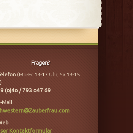
Fragen?
elefon
(Mo-Fr 13-17 Uhr, Sa 13-15
)
9 (o)4o / 793 o47 69
-Mail
hwestern@Zauberfrau.com
Web
ser Kontaktformular