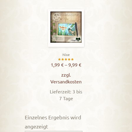
Nixe
Bewertet
1,99
€
–
9,99
€
mit
zzgl.
5.00
Versandkosten
von 5
Lieferzeit: 3 bis
7 Tage
Einzelnes Ergebnis wird
angezeigt