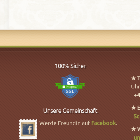
100% Sicher
★ T
Uhr
+4
★ E
Unsere Gemeinschaft
Sc
Werde Freundin auf
Facebook
.
★ 
un