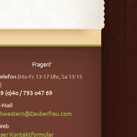
Fragen?
elefon
(Mo-Fr 13-17 Uhr, Sa 13-15
)
9 (o)4o / 793 o47 69
-Mail
hwestern@Zauberfrau.com
Web
ser Kontaktformular