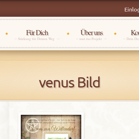
Einlo
Für Dich
Über uns
Kon
Stärkung für Deinen Weg
und das Projekt
Dein Dr
venus Bild