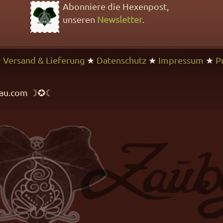
Abonniere die Hexenpost,
unseren
Newsletter
.
★
Versand & Lieferung
★
Datenschutz
★
Impressum
★
P
rfrau.com ☽✪☾