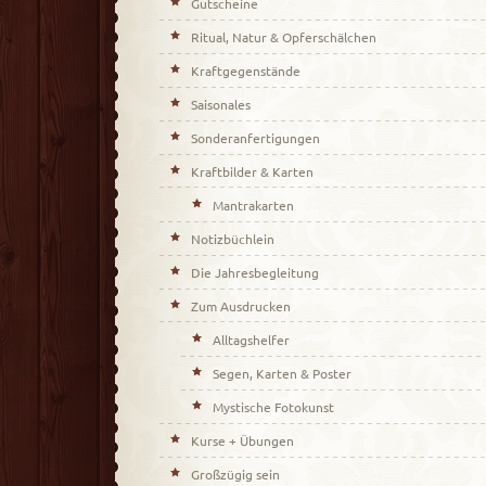
Gutscheine
Ritual, Natur & Opferschälchen
Kraftgegenstände
Saisonales
Sonderanfertigungen
Kraftbilder & Karten
Mantrakarten
Notizbüchlein
Die Jahresbegleitung
Zum Ausdrucken
Alltagshelfer
Segen, Karten & Poster
Mystische Fotokunst
Kurse + Übungen
Großzügig sein