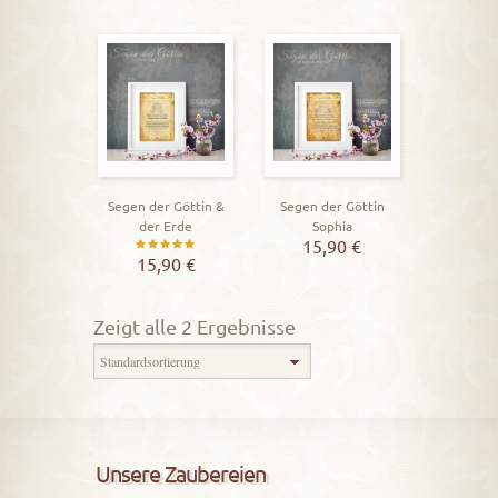
Segen der Göttin &
Segen der Göttin
der Erde
Sophia
15,90
€
Bewertet
15,90
€
mit
5.00
Zeigt alle 2 Ergebnisse
von 5
Unsere Zaubereien