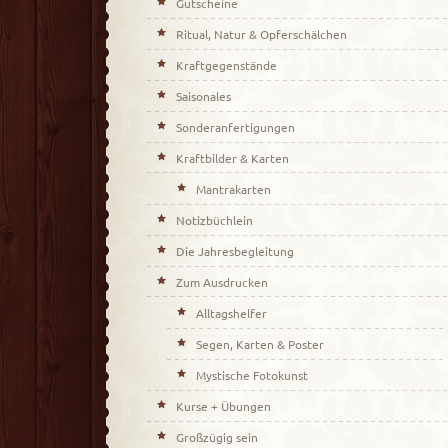
Gutscheine
Ritual, Natur & Opferschälchen
Kraftgegenstände
Saisonales
Sonderanfertigungen
Kraftbilder & Karten
Mantrakarten
Notizbüchlein
Die Jahresbegleitung
Zum Ausdrucken
Alltagshelfer
Segen, Karten & Poster
Mystische Fotokunst
Kurse + Übungen
Großzügig sein