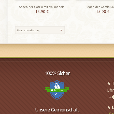
Segen der Göttin mit Vollmondin
Segen der Göttin So
15,90
€
15,90
€
Zeigt alle 6 Ergebnisse
100% Sicher
★ T
Uhr
+4
★ E
Unsere Gemeinschaft
Sc