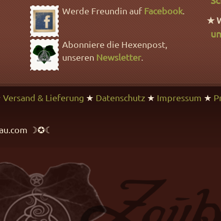
Werde Freundin auf
Facebook
.
★ 
un
Abonniere die Hexenpost,
unseren
Newsletter
.
★
Versand & Lieferung
★
Datenschutz
★
Impressum
★
P
rfrau.com ☽✪☾