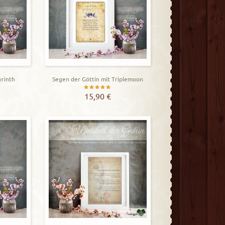
yrinth
Segen der Göttin mit Triplemoon
t
Bewertet
15,90
€
mit
5.00
von 5