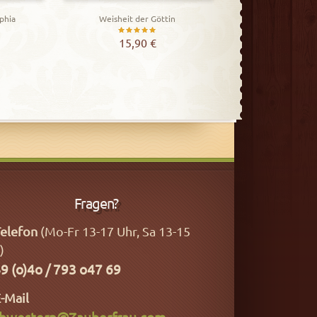
phia
Weisheit der Göttin
Bewertet
15,90
€
mit
5.00
von 5
Fragen?
elefon
(Mo-Fr 13-17 Uhr, Sa 13-15
)
9 (o)4o / 793 o47 69
-Mail
hwestern@Zauberfrau.com