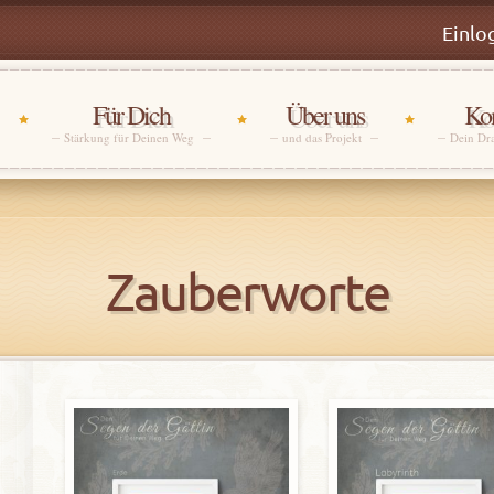
Einlo
Für Dich
Über uns
Kon
Stärkung für Deinen Weg
und das Projekt
Dein Dr
Zauberworte