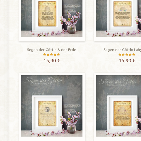
Segen der Göttin & der Erde
Segen der Göttin Lab
Bewertet
Bewerte
15,90
€
15,90
€
mit
mit
5.00
5.00
von 5
von 5