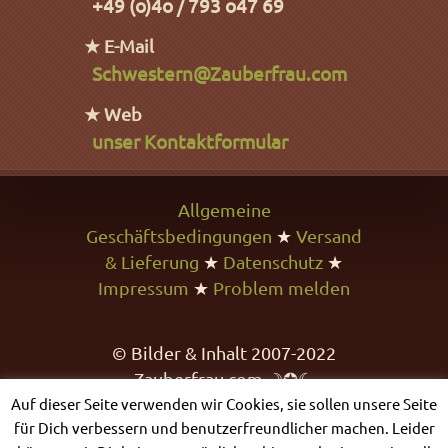
+49 (o)4o / 793 o47 69
★ E-Mail
Schwestern@Zauberfrau.com
★ Web
unser Kontaktformular
Allgemeine
Geschäftsbedingungen
★
Versand
& Lieferung
★
Datenschutz
★
Impressum
★
Problem melden
© Bilder & Inhalt 2007-2022
Zauberfrau.com ☽✪☾
Auf dieser Seite verwenden wir Cookies, sie sollen unsere Seite
für Dich verbessern und benutzerfreundlicher machen. Leider