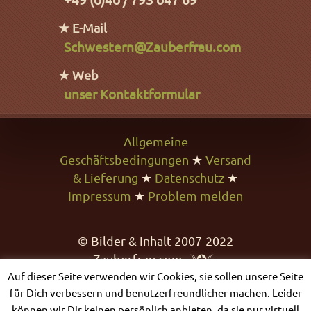
★ E-Mail
Schwestern@Zauberfrau.com
★ Web
unser Kontaktformular
Allgemeine
Geschäftsbedingungen
★
Versand
& Lieferung
★
Datenschutz
★
Impressum
★
Problem melden
© Bilder & Inhalt 2007-2022
Zauberfrau.com ☽✪☾
Auf dieser Seite verwenden wir Cookies, sie sollen unsere Seite
für Dich verbessern und benutzerfreundlicher machen. Leider
können wir Dir keinen persönlich anbieten, da sie nur virtuell