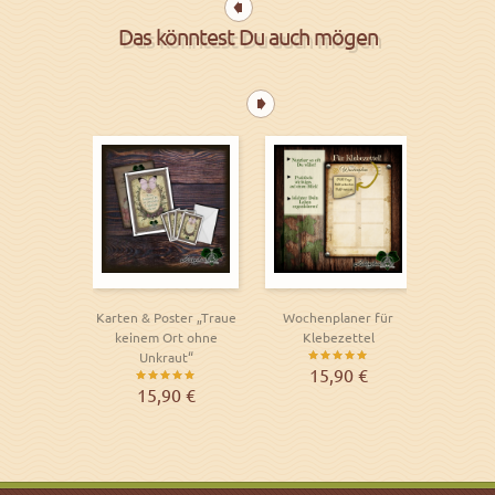
Das könntest Du auch mögen
Karten & Poster „Traue
Wochenplaner für
Segen
keinem Ort ohne
Klebezettel
T
Unkraut“
Bewertet
B
15,90
€
1
Bewertet
15,90
€
mit
mit
5.00
5.00
von 5
von 5