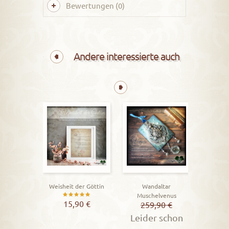
Bewertungen (0)
Andere interessierte auch
Lila, di
B
1,99
Vers
Weisheit der Göttin
Wandaltar
Lieferz
Muschelvenus
Bewertet
15,90
€
259,90
€
mit
Leider schon