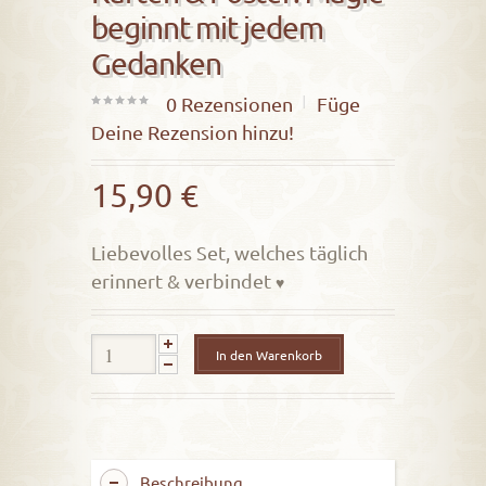
beginnt mit jedem
Gedanken
0
Rezensionen
Füge
0
Deine Rezension hinzu!
out
of
15,90
€
5
Liebevolles Set, welches täglich
erinnert & verbindet
♥
In den Warenkorb
Beschreibung