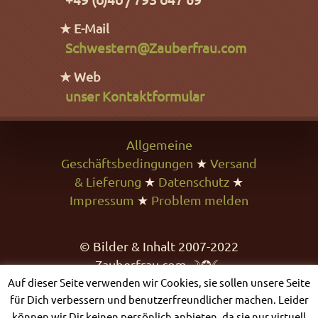
★ E-Mail
Schwestern@Zauberfrau.com
★ Web
unser Kontaktformular
Allgemeine
Geschäftsbedingungen
★
Versand
& Lieferung
★
Datenschutz
★
Impressum
★
Problem melden
© Bilder & Inhalt 2007-2022
Zauberfrau.com ☽✪☾
Auf dieser Seite verwenden wir Cookies, sie sollen unsere Seite
für Dich verbessern und benutzerfreundlicher machen. Leider
können wir Dir keinen persönlich anbieten, da sie nur virtuell