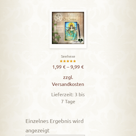
Seehexe
Bewertet
1,99
€
–
9,99
€
mit
zzgl.
5.00
Versandkosten
von 5
Lieferzeit: 3 bis
7 Tage
Einzelnes Ergebnis wird
angezeigt