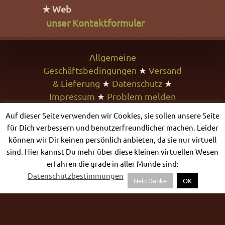
★ Web
unser Kontaktformular
Allgemeine
Geschäftsbedingungen
★
Versand
& Lieferung
★
Datenschutz
★
Impressum
★
Problem melden
Auf dieser Seite verwenden wir Cookies, sie sollen unsere Seite
für Dich verbessern und benutzerfreundlicher machen. Leider
© Bilder & Inhalt 2007-2022
können wir Dir keinen persönlich anbieten, da sie nur virtuell
Zauberfrau.com ☽✪☾
sind. Hier kannst Du mehr über diese kleinen virtuellen Wesen
erfahren die grade in aller Munde sind:
Datenschutzbestimmungen
Nein Danke
OK