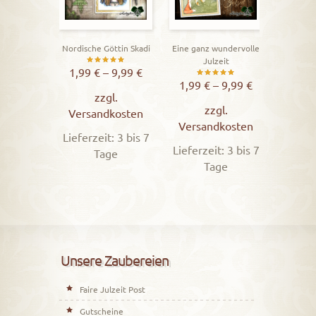
Vers
Lieferz
Nordische Göttin Skadi
Eine ganz wundervolle
Julzeit
Bewertet
1,99
€
–
9,99
€
Bewertet
1,99
€
–
9,99
€
mit
zzgl.
mit
5.00
zzgl.
Versandkosten
5.00
Versandkosten
von 5
Lieferzeit: 3 bis 7
von 5
Lieferzeit: 3 bis 7
Tage
Tage
Unsere Zaubereien
Faire Julzeit Post
Gutscheine