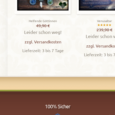
Helfende Göttinnen
Venusaltar
49,90
€
Bewerte
239,90
€
Leider schon weg!
Leider schon 
mit
zzgl.
Versandkosten
5.00
zzgl.
Versandko
von 5
Lieferzeit: 3 bis 7 Tage
Lieferzeit: 3 bis 
100% Sicher