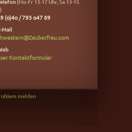
elefon
(Mo-Fr 13-17 Uhr, Sa 13-15
)
9 (o)4o / 793 o47 69
-Mail
hwestern@Zauberfrau.com
Web
ser Kontaktformular
roblem melden