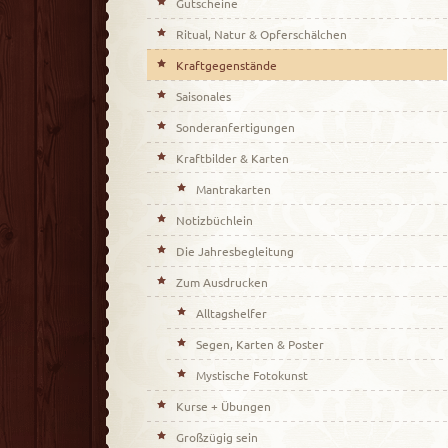
Gutscheine
Ritual, Natur & Opferschälchen
Kraftgegenstände
Saisonales
Sonderanfertigungen
Kraftbilder & Karten
Mantrakarten
Notizbüchlein
Die Jahresbegleitung
Zum Ausdrucken
Alltagshelfer
Segen, Karten & Poster
Mystische Fotokunst
Kurse + Übungen
Großzügig sein