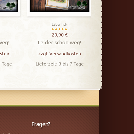
Labyrinth
t
Bewertet
29,90
€
weg!
Leider schon weg!
mit
5.00
sten
zzgl.
Versandkosten
von 5
7 Tage
Lieferzeit: 3 bis 7 Tage
Fragen?