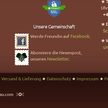
★ T
Uhr
+4
★ E
Unsere Gemeinschaft
Sc
Werde Freundin auf
Facebook
.
★ 
un
Abonniere die Hexenpost,
unseren
Newsletter
.
★
Versand & Lieferung
★
Datenschutz
★
Impressum
★
P
rfrau.com ☽✪☾