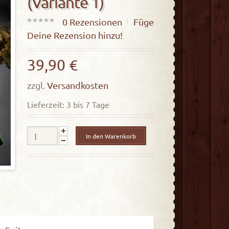
(Variante 1)
0
Rezensionen
Füge
0
Deine Rezension hinzu!
out
of
39,90
€
5
zzgl.
Versandkosten
Lieferzeit: 3 bis 7 Tage
In den Warenkorb