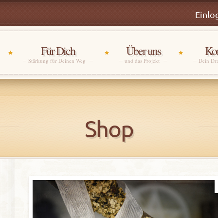
Einlo
Für Dich
Über uns
Kon
Stärkung für Deinen Weg
und das Projekt
Dein Dr
Shop