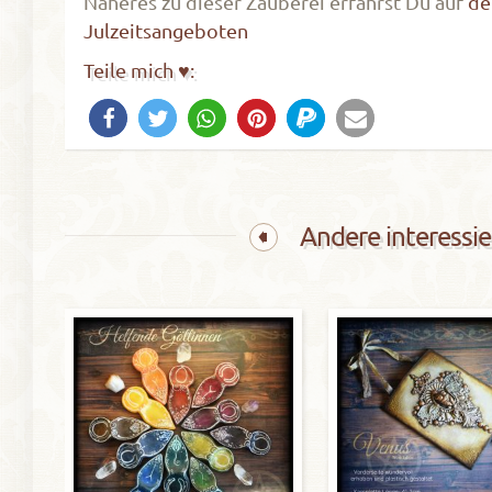
Näheres zu dieser Zauberei erfährst Du auf
de
Julzeitsangeboten
Teile mich ♥:
Andere interessie