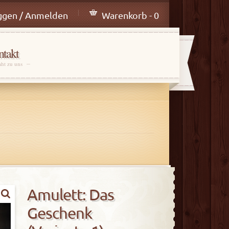
ggen / Anmelden
Warenkorb - 0
takt
aht zu uns
Amulett: Das
Geschenk