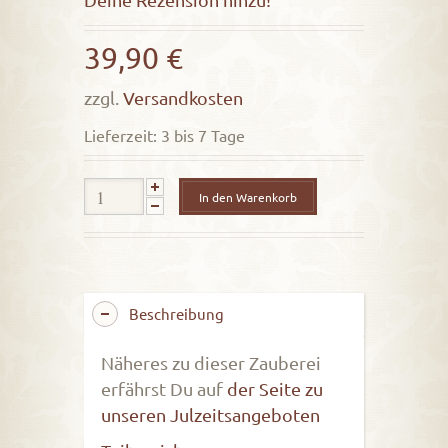
out
of
39,90
€
5
zzgl.
Versandkosten
Lieferzeit: 3 bis 7 Tage
In den Warenkorb
Beschreibung
Näheres zu dieser Zauberei
erfährst Du auf
der Seite zu
unseren Julzeitsangeboten