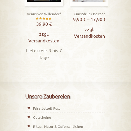
Venus von Willendorf
Kunstdruck Beltane
9,90
€
–
17,90
€
Vers
Bewertet
39,90
€
zzgl.
mit
Lieferz
zzgl.
Versandkosten
5.00
Versandkosten
von 5
Lieferzeit: 3 bis 7
Tage
Unsere Zaubereien
Faire Julzeit Post
Gutscheine
Ritual, Natur & Opferschälchen