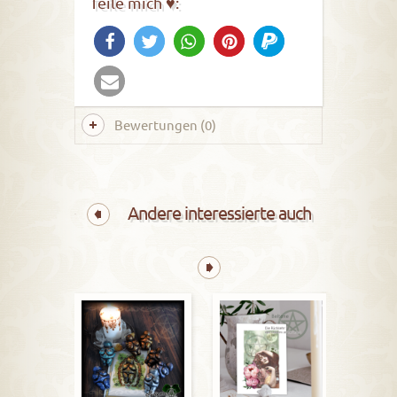
Teile mich ♥:
Bewertungen (0)
Andere interessierte auch
La
B
2
Leid