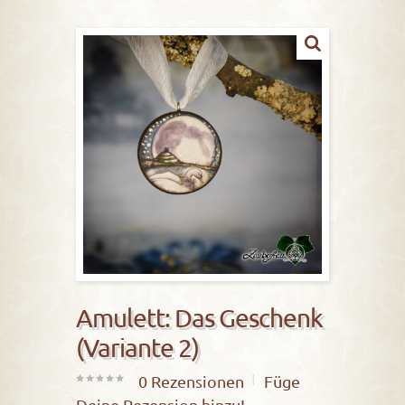
Amulett: Das Geschenk
(Variante 2)
0
Rezensionen
Füge
0
Deine Rezension hinzu!