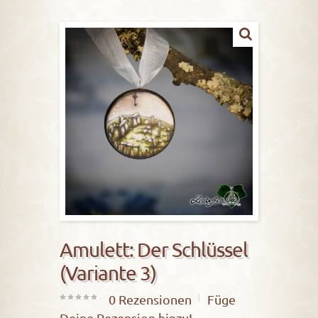
Amulett: Der Schlüssel
(Variante 3)
0
Rezensionen
Füge
0
Deine Rezension hinzu!