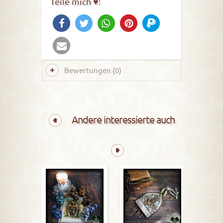
Teile mich ♥:
Bewertungen (0)
Andere interessierte auch
Wandalta
1
Leid