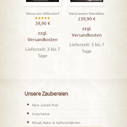
Venus von Willendorf
Naturwesen Wandaltar
239,90
€
Bewertet
Vers
39,90
€
zzgl.
mit
Lieferz
zzgl.
Versandkosten
5.00
Versandkosten
Lieferzeit: 3 bis 7
von 5
Lieferzeit: 3 bis 7
Tage
Tage
Unsere Zaubereien
Faire Julzeit Post
Gutscheine
Ritual, Natur & Opferschälchen