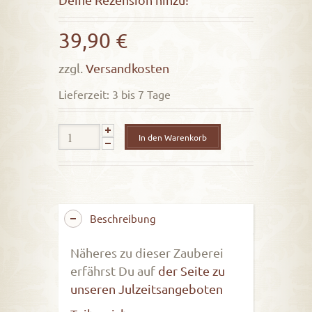
out
of
39,90
€
5
zzgl.
Versandkosten
Lieferzeit: 3 bis 7 Tage
In den Warenkorb
Beschreibung
Näheres zu dieser Zauberei
erfährst Du auf
der Seite zu
unseren Julzeitsangeboten