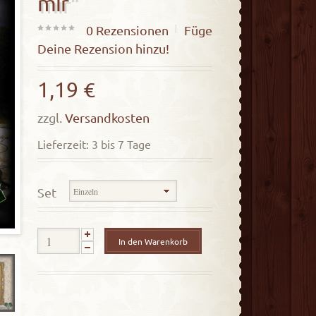
mir“
0
Rezensionen
Füge
0
Deine Rezension hinzu!
out
of
1,19
€
5
zzgl.
Versandkosten
Lieferzeit: 3 bis 7 Tage
Set
In den Warenkorb