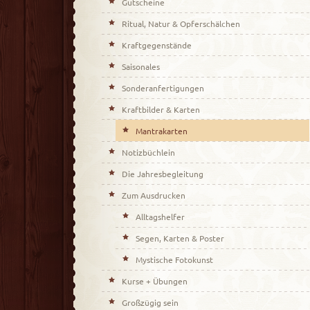
Gutscheine
Ritual, Natur & Opferschälchen
Kraftgegenstände
Saisonales
Sonderanfertigungen
Kraftbilder & Karten
Mantrakarten
Notizbüchlein
Die Jahresbegleitung
Zum Ausdrucken
Alltagshelfer
Segen, Karten & Poster
Mystische Fotokunst
Kurse + Übungen
Großzügig sein