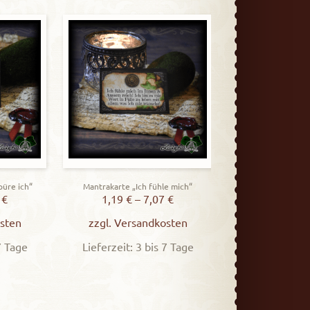
Mantrakarte „Ich ve
Weg
1,19
€
–
zzgl.
Versa
Lieferzeit: 3
püre ich“
Mantrakarte „Ich fühle mich“
7
€
1,19
€
–
7,07
€
sten
zzgl.
Versandkosten
7 Tage
Lieferzeit: 3 bis 7 Tage