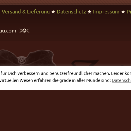
★
Versand & Lieferung
★
Datenschutz
★
Impressum
★
P
rfrau.com ☽✪☾
e für Dich verbessern und benutzerfreundlicher machen. Leider könne
virtuellen Wesen erfahren die grade in aller Munde sind:
Datensc