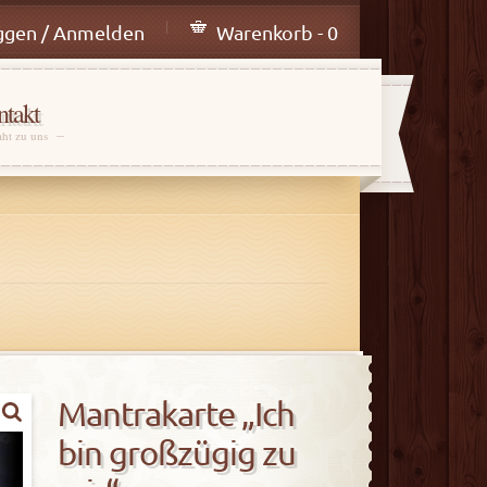
ggen / Anmelden
Warenkorb - 0
takt
aht zu uns
Mantrakarte „Ich
bin großzügig zu