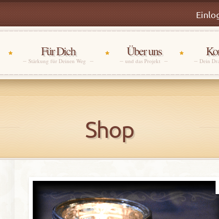
Einlo
Für Dich
Über uns
Kon
Stärkung für Deinen Weg
und das Projekt
Dein Dr
Shop