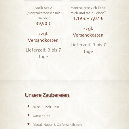
Vers
Antik-Set 2
Mantrakarte „Ich liebe
Lieferz
(Mantrakartenset mit
mich und mein Leben“
1,19
€
–
7,07
€
Halter)
39,90
€
zzgl.
zzgl.
Versandkosten
Versandkosten
Lieferzeit: 3 bis 7
Lieferzeit: 3 bis 7
Tage
Tage
Unsere Zaubereien
Faire Julzeit Post
Gutscheine
Ritual, Natur & Opferschälchen