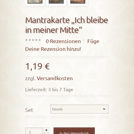
Mantrakarte „Ich bleibe
in meiner Mitte“
0
Rezensionen
Füge
0
Deine Rezension hinzu!
out
of
1,19
€
5
zzgl.
Versandkosten
Lieferzeit: 3 bis 7 Tage
Set
In den Warenkorb