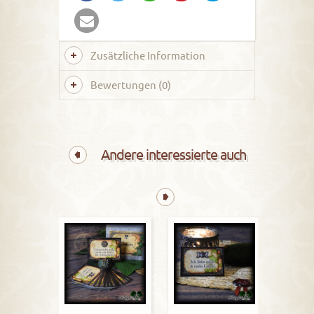
Zusätzliche Information
Bewertungen (0)
Andere interessierte auch
Mantraka
Ve
1,19