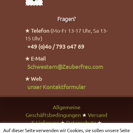
Fragen?
★ Telefon
(Mo-Fr 13-17 Uhr, Sa 13-
15 Uhr)
+49 (o)4o / 793 o47 69
★ E-Mail
Schwestern@Zauberfrau.com
★ Web
unser Kontaktformular
Allgemeine
Geschäftsbedingungen
★
Versand
& Lieferung
★
Datenschutz
★
Impressum
★
Problem melden
Auf dieser Seite verwenden wir Cookies, sie sollen unsere Seite