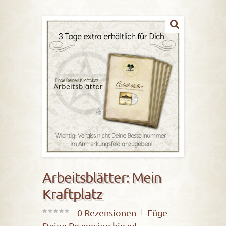
Arbeitsblätter: Mein
Kraftplatz
0
Rezensionen
Füge
0
Deine Rezension hinzu!