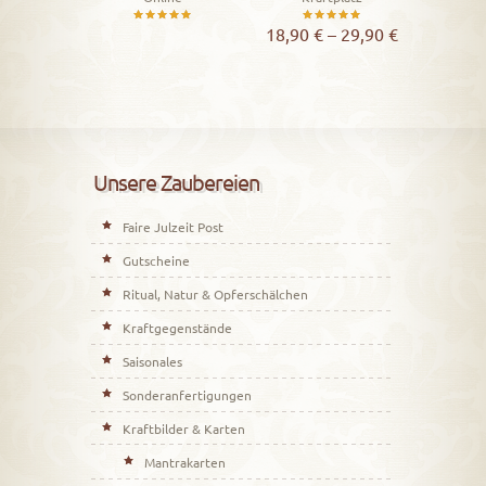
Bewertet
Bewertet
18,90
€
–
29,90
€
mit
mit
5.00
5.00
von 5
von 5
Unsere Zaubereien
Faire Julzeit Post
Gutscheine
Ritual, Natur & Opferschälchen
Kraftgegenstände
Saisonales
Sonderanfertigungen
Kraftbilder & Karten
Mantrakarten