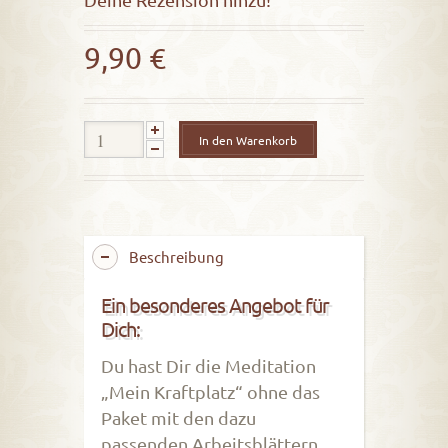
out
of
9,90
€
5
In den Warenkorb
Beschreibung
Ein besonderes Angebot für
Dich:
Du hast Dir die Meditation
„Mein Kraftplatz“ ohne das
Paket mit den dazu
passenden Arbeitsblättern