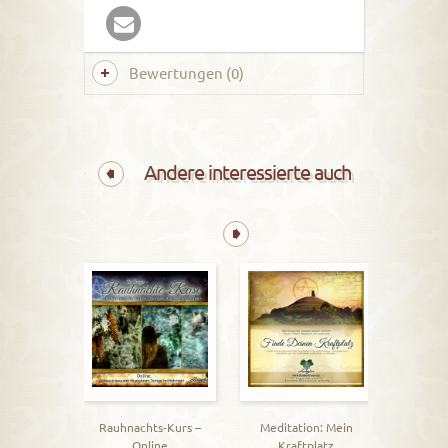
Bewertungen (0)
Andere interessierte auch
21 tägige
B
Rauhnachts-Kurs –
Meditation: Mein
Online
Kraftplatz