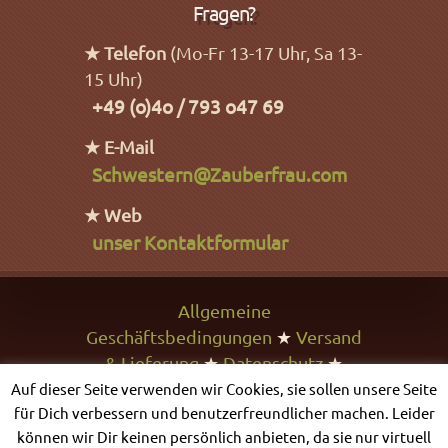
Fragen?
★ Telefon
(Mo-Fr 13-17 Uhr, Sa 13-
15 Uhr)
+49 (o)4o / 793 o47 69
★ E-Mail
Schwestern@Zauberfrau.com
★ Web
unser Kontaktformular
Allgemeine
Geschäftsbedingungen
★
Versand
& Lieferung
★
Datenschutz
★
Impressum
★
Problem melden
Auf dieser Seite verwenden wir Cookies, sie sollen unsere Seite
für Dich verbessern und benutzerfreundlicher machen. Leider
können wir Dir keinen persönlich anbieten, da sie nur virtuell