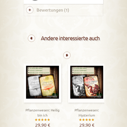
Bewertungen (1)
Andere interessierte auch
Krafttie
2
Pflanzenwesen: Heilig
Pflanzenwesen:
bin ich
Mysterium
Bewertet
Bewertet
29,90
€
29,90
€