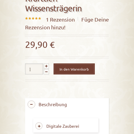
Wissensträgerin
1
Rezension
Füge Deine
5.00
Rezension hinzu!
out of
5
29,90
€
In den Warenkorb
Beschreibung
Digitale Zauberei