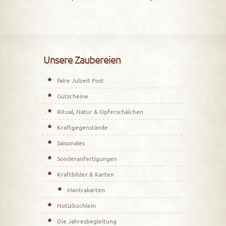
mit
mit
5.00
5.00
von 5
von 5
Unsere Zaubereien
Faire Julzeit Post
Gutscheine
Ritual, Natur & Opferschälchen
Kraftgegenstände
Saisonales
Sonderanfertigungen
Kraftbilder & Karten
Mantrakarten
Notizbüchlein
Die Jahresbegleitung