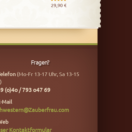
t
Bewertet
29,90
€
mit
5.00
von 5
Fragen?
elefon
(Mo-Fr 13-17 Uhr, Sa 13-15
)
9 (o)4o / 793 o47 69
-Mail
hwestern@Zauberfrau.com
Web
ser Kontaktformular