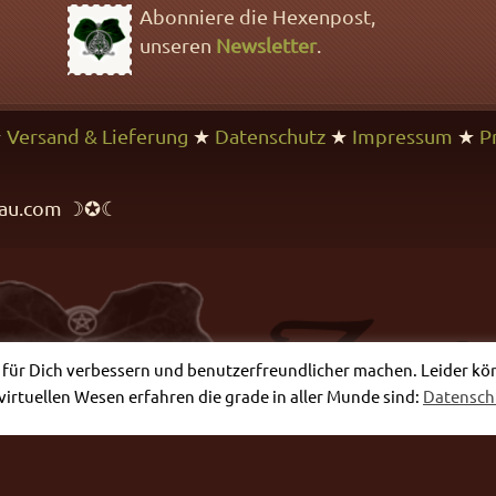
Abonniere die Hexenpost,
unseren
Newsletter
.
★
Versand & Lieferung
★
Datenschutz
★
Impressum
★
P
rfrau.com ☽✪☾
e für Dich verbessern und benutzerfreundlicher machen. Leider könne
virtuellen Wesen erfahren die grade in aller Munde sind:
Datensc