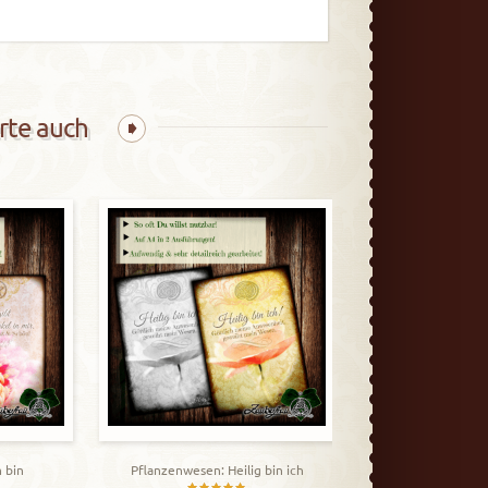
rte auch
Krafttier: T
29,9
 bin
Pflanzenwesen: Heilig bin ich