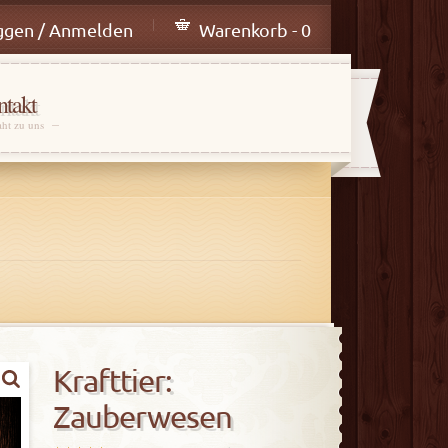
ggen / Anmelden
Warenkorb - 0
takt
aht zu uns
Krafttier:
Zauberwesen