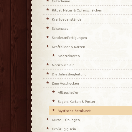
Gutscheine
Ritual, Natur & Opferschälchen
Kraftgegenstände
Saisonales
Sonderanfertigungen
Kraftbilder & Karten
Mantrakarten
Notizbüchlein
Die Jahresbegleitung
Zum Ausdrucken
Alltagshelfer
Segen, Karten & Poster
Mystische Fotokunst
Kurse + Übungen
Großzügig sein