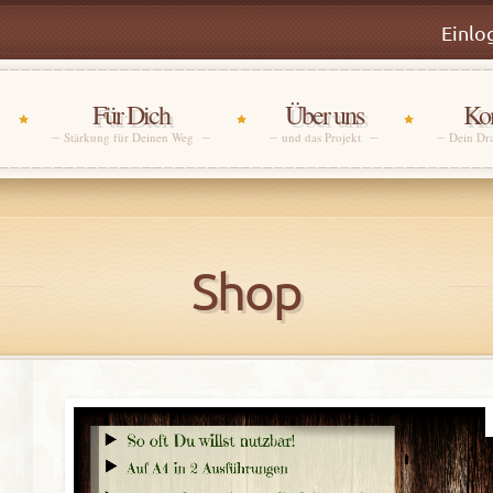
Einlo
Für Dich
Über uns
Kon
Stärkung für Deinen Weg
und das Projekt
Dein Dr
Shop