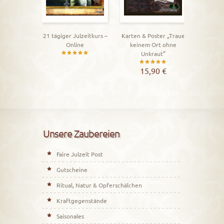
15,90
€
ger Julzeitkurs –
Karten & Poster „Traue
Online
keinem Ort ohne
Unkraut“
Bewertet
Bewertet
15,90
€
mit
mit
5.00
5.00
von 5
von 5
Unsere Zaubereien
Faire Julzeit Post
Gutscheine
Ritual, Natur & Opferschälchen
Kraftgegenstände
Saisonales