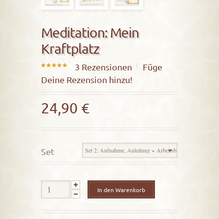
Meditation: Mein
Kraftplatz
3
Rezensionen
Füge
5.00
Deine Rezension hinzu!
out of
5
24,90
€
Set
In den Warenkorb