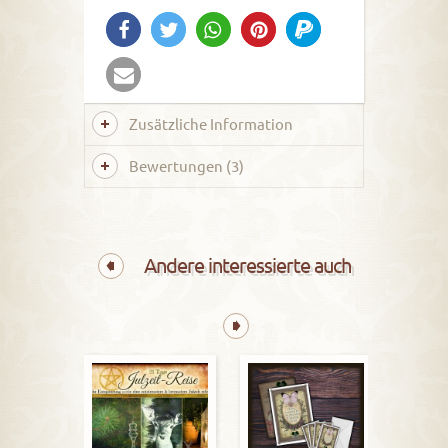
Zusätzliche Information
Bewertungen (3)
Andere interessierte auch
Karten & Poster: Magie
R
beginnt mit jedem
Gedanken