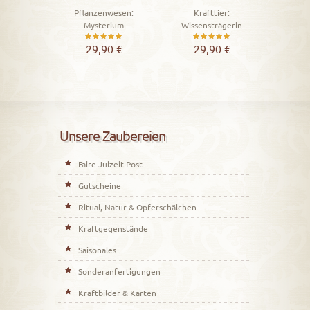
Pflanzenwesen:
Krafttier:
Mysterium
Wissensträgerin
Bewertet
Bewertet
29,90
€
29,90
€
mit
mit
5.00
5.00
von 5
von 5
Unsere Zaubereien
Faire Julzeit Post
Gutscheine
Ritual, Natur & Opferschälchen
Kraftgegenstände
Saisonales
Sonderanfertigungen
Kraftbilder & Karten