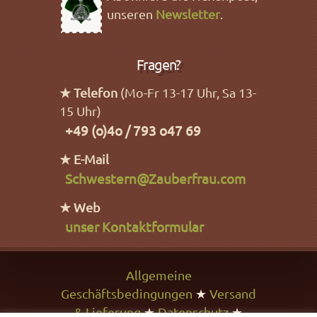
unseren
Newsletter
.
Fragen?
★ Telefon
(Mo-Fr 13-17 Uhr, Sa 13-
15 Uhr)
+49 (o)4o / 793 o47 69
★ E-Mail
Schwestern@Zauberfrau.com
★ Web
unser Kontaktformular
Allgemeine
Geschäftsbedingungen
★
Versand
& Lieferung
★
Datenschutz
★