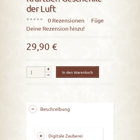
der Luft
0
Rezensionen
Füge
0
Deine Rezension hinzu!
out
of
29,90
€
5
In den Warenkorb
Beschreibung
Digitale Zauberei